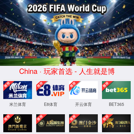
中国·yh533388银河(集团有限公司)-
官方网站
书记、院长信箱
|
English
|
导航
当前位置:
yh533388银河官网
>
师资队伍
>
实验技术人员
>
A
yh533388银河官网
上页
1
下页
尾页