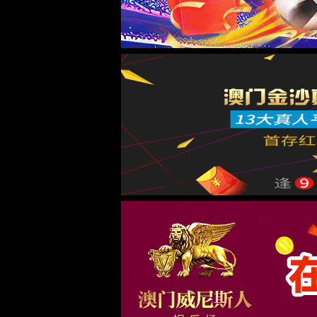
工会工
党建工作
学习园地
组织工作
师德师风
党员风采
工会工作