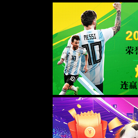
中国·yh533388银河(集团有限
yh533388银河官
学院概况
党建工作
网