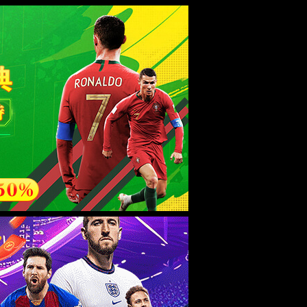
书记、院长信箱
|
English
|
学生工作
队伍建设
下载专区