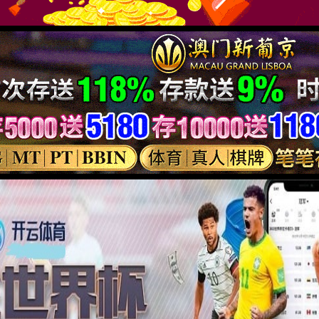
-我院人文与城市地理研究团队在Nature Cities上发表合作研究成
--农村土地制度改革与乡村治理现代化暨国家基金申报经验分享
--毛乌素沙地生态系统国家定位观测研究站全息观测网建设
--植被变化与水热碳过程响应
yh533388银河官网
上页
1
2
3
4
5
信地址：西安市长安区西长安街620号 信箱邮编：710119