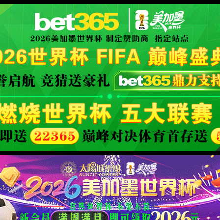
公司)-官方网站
师资队伍
本科教学
研究生教育
学科科研