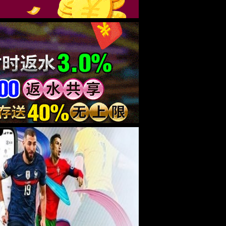
果
2026-01-12
交流会
2026-01-12
2025-12-24
2025-11-17
...
8
下页
尾页