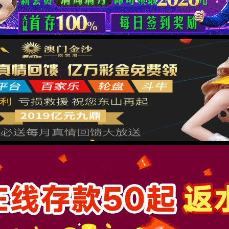
态
--“地质一号”高光谱遥感卫星
-现代地理科学与工程——Geo-STEP模式创建与实践
--地理科学复杂人地系统研究中的信息地理学
我院青年教师在Communications Earth & Environment发表研究
--基金申请的一点体会
--中国主要作物物候模拟与预测